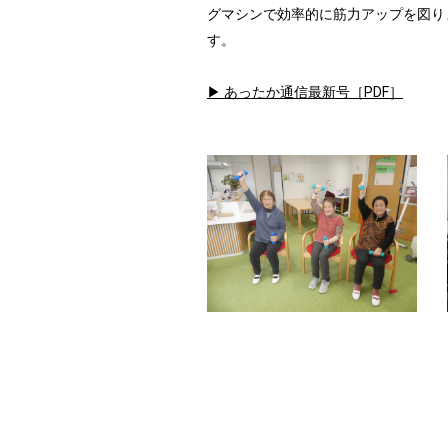
グマシンで効率的に筋力アップを図り
す。
▶︎ あったか通信最新号［PDF］